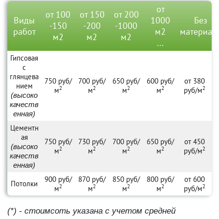
от
от 100
от 150
от 200
Виды
1000
Без
-150
-200
-1000
работ
м2
материал
м2
м2
м2
...
Гипсовая
с
глянцева
750 руб/
700 руб/
650 руб/
600 руб/
от 380
нием
2
2
2
2
2
м
м
м
м
руб/м
(высоко
качеств
енная)
Цементн
ая
750 руб/
730 руб/
700 руб/
650 руб/
от 450
(высоко
2
2
2
2
2
м
м
м
м
руб/м
качеств
енная)
900 руб/
870 руб/
850 руб/
800 руб/
от 600
Потолки
2
2
2
2
2
м
м
м
м
руб/м
(*) - стоимсоть указана с учетом средней