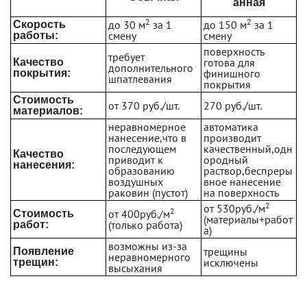
анная
2
2
до 30 м
за 1
до 150 м
за 1
Скорость
смену
смену
работы:
поверхность
требует
готова для
Качество
дополнительного
финишного
покрытия:
шпатлевания
покрытия
Стоимость
от 370 руб./шт.
270 руб./шт.
материалов:
неравномерное
автоматика
нанесение,что в
производит
последующем
качественный,одн
Качество
приводит к
ородный
нанесения:
образованию
раствор,беспреры
воздушных
вное нанесение
раковин (пустот)
на поверхность
2
от 530руб./м
2
от 400руб./м
Стоимость
(материалы+работ
(только работа)
работ:
а)
возможны из-за
трещины
Появление
неравномерного
исключены
трещин:
высыхания