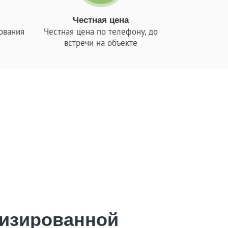
Честная цена
ования
Честная цена по телефону, до
встречи на объекте
рядом преимуществ по сравнению с ручной
 средств, но и в сокращении времени на
кой, ровной, не требующей дополнительной
ыгодной при больших объемах. Заказчики
ичается сложностью, поэтому доверять ее
м.
изированной