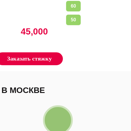
 кв.м
толщина стяжки, мм
того:
45,000
руб.
ана за базовый слой в 50 мм., работа и
материалы уже включены.
Заказать стяжку
 В МОСКВЕ