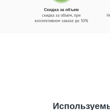
Скидка за объем
скидка за объём, при
Н
коллективном заказе до 30%
Современная механизированная штукатурк
обработкой перекрытий. Выгодность под
При этом такой способ позволяет добитьс
шпатлевки. Если применяется механизир
используют меньше отделочных материало
в
Используем