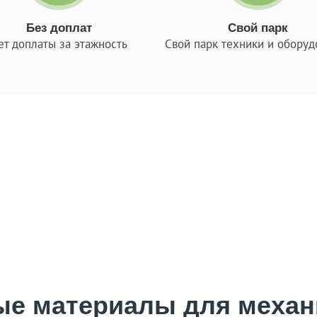
Без доплат
Свой парк
ет доплаты за этажность
Свой парк техники и оборуд
а стен в Москве пользуется спросом, поскольку обладает 
обной работы заключается не только в экономии денежных
выполнение задач.
я идеального качества поверхности. Стена получается глад
ованная штукатурка стен то цена за м2 будет наиболее в
в и имеют возможность оптимизировать бюджет. Работа отл
ыполнение следует опытным и квалифицированным мастера
ые материалы для механ