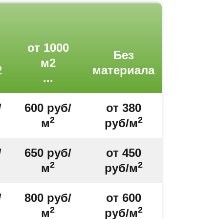
от 1000
Без
м2
2
материала
...
/
600 руб/
от 380
2
2
м
руб/м
/
650 руб/
от 450
2
2
м
руб/м
/
800 руб/
от 600
2
2
м
руб/м