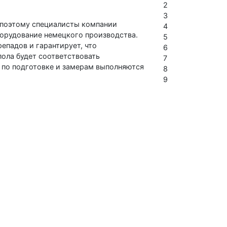
2
3
, поэтому специалисты компании
4
орудование немецкого производства.
5
епадов и гарантирует, что
6
ола будет соответствовать
7
 по подготовке и замерам выполняются
8
9