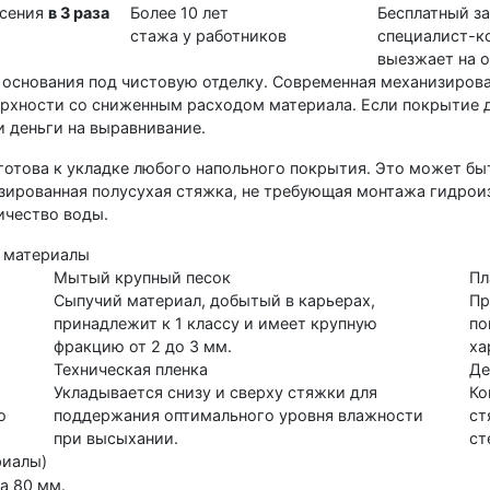
есения
в 3 раза
Более 10 лет
Бесплатный з
стажа у работников
специалист-к
выезжает на 
 основания под чистовую отделку. Современная механизирова
рхности со сниженным расходом материала. Если покрытие 
 деньги на выравнивание.
готова к укладке любого напольного покрытия. Это может быт
зированная полусухая стяжка, не требующая монтажа гидрои
ичество воды.
 материалы
Мытый крупный песок
Пл
Сыпучий материал, добытый в карьерах,
Пр
принадлежит к 1 классу и имеет крупную
по
фракцию от 2 до 3 мм.
ха
Техническая пленка
Де
Укладывается снизу и сверху стяжки для
Ко
о
поддержания оптимального уровня влажности
ст
при высыхании.
ст
риалы)
за 80 мм.