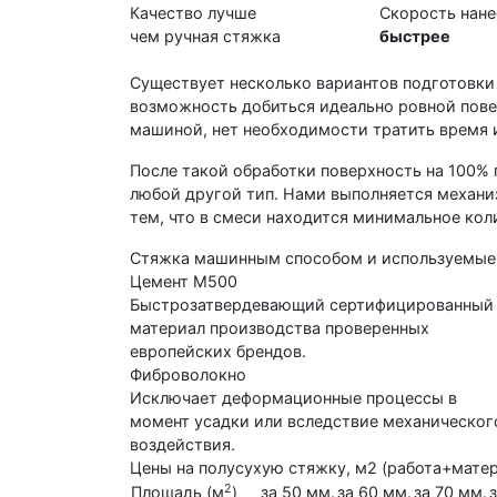
Качество лучше
Скорость нан
чем ручная стяжка
быстрее
Существует несколько вариантов подготовки
возможность добиться идеально ровной пове
машиной, нет необходимости тратить время и
После такой обработки поверхность на 100% 
любой другой тип. Нами выполняется механи
тем, что в смеси находится минимальное кол
Стяжка машинным способом и используемые
Цемент М500
Быстрозатвердевающий сертифицированный
материал производства проверенных
европейских брендов.
Фиброволокно
Исключает деформационные процессы в
момент усадки или вследствие механическог
воздействия.
Цены на полусухую стяжку, м2 (работа+мате
2
Площадь (м
)
за 50 мм.
за 60 мм.
за 70 мм.