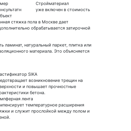
амер
Стройматериал
онсультатн
уже включен в стоимость
объект
нная стяжка пола в Москве дает
дополнительно обрабатывается затирочной
ь ламинат, натуральный паркет, плитка или
золяционного материала. Это объясняется
астификатор SIKA
едотвращает возникновение трещин на
верхности и повышает прочностные
рактеристики бетона.
мпферная лента
мпенсирует температурное расширения
яжки и служит прослойкой между полом и
еной.